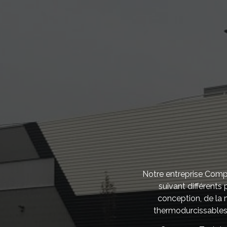
Notre entreprise Compo
suivant différents
conception, de la m
thermodurcissables.