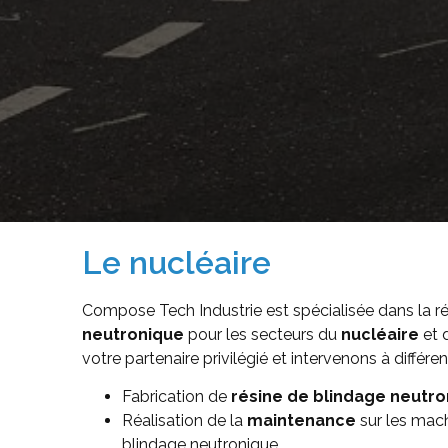
Le nucléaire
Compose Tech Industrie est spécialisée dans la ré
neutronique
pour les secteurs du
nucléaire
et d
votre partenaire privilégié et intervenons à différen
Fabrication de
résine de blindage neutro
Réalisation de la
maintenance
sur les mac
blindage neutronique