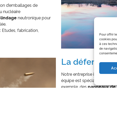
tion d’emballages de
u nucléaire
lindage
neutronique pour
lée.
: Etudes, fabrication,
Pour offrir 
cookies pour
à ces techn
de navigatio
consentement
La défense
Ac
Notre entreprise intervient 
équipe est spécialisée dans l
exemple, des
panneaux de 
Nous fabriquons également
sous-marins.
De l’étude à la réalisation, 