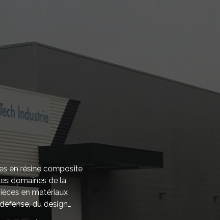
ces en résine composite
 les domaines de la
 pièces en matériaux
 défense, du design…