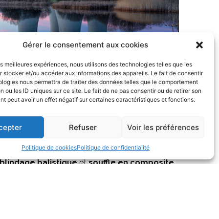
Gérer le consentement aux cookies
les meilleures expériences, nous utilisons des technologies telles que les
 stocker et/ou accéder aux informations des appareils. Le fait de consentir
ologies nous permettra de traiter des données telles que le comportement
n ou les ID uniques sur ce site. Le fait de ne pas consentir ou de retirer son
 peut avoir un effet négatif sur certaines caractéristiques et fonctions.
cepter
Refuser
Voir les préférences
également dans le domaine de la
défense
. Notre
Politique de cookies
Politique de confidentialité
a
protection balistique
. Nous fabriquons, par
blindage balistique
et
souffle en composite
.
 des
bacs à batterie
et de
rehausse pour
Compose Tech Industrie est votre
partenaire
pour