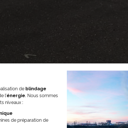
alisation de
blindage
e l’
énergie
. Nous sommes
ts niveaux :
nique
hines de préparation de